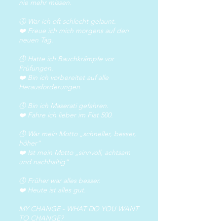
nie mehr missen.
🕔 War ich oft schlecht gelaunt.
❤️ Freue ich mich morgens auf den
neuen Tag.
🕔 Hatte ich Bauchkrämpfe vor
Prüfungen.
❤️ Bin ich vorbereitet auf alle
Herausforderungen.
🕔 Bin ich Maserati gefahren.
❤️ Fahre ich lieber im Fiat 500.
🕔 War mein Motto „schneller, besser,
höher“
❤️ Ist mein Motto „sinnvoll, achtsam
und nachhaltig“
🕔 Früher war alles besser.
❤️ Heute ist alles gut.
MY CHANGE -
WHAT DO YOU WANT
TO CHANGE?