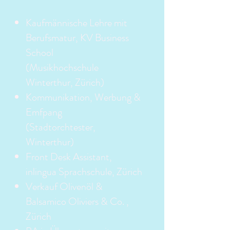
Kaufmännische Lehre mit
Berufsmatur, KV Business
School
(Musikhochschule
Winterthur, Zürich)
Kommunikation, Werbung &
Emfpang
(Stadtorchtester
,
Winterthur)
Front Desk Assistant,
inlingua Sprachschule, Zürich
Verkauf Olivenöl &
Balsamico Oliviers & Co. ,
Zürich