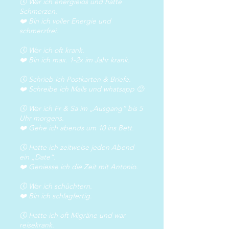
🕔 War ich energielos und hatte
Schmerzen.
❤️ Bin ich voller Energie und
schmerzfrei.
🕔 War ich oft krank.
❤️ Bin ich max. 1-2x im Jahr krank.
🕔 Schrieb ich Postkarten & Briefe.
❤️ Schreibe ich Mails und whatsapp 🙂
🕔 War ich Fr & Sa im „Ausgang“ bis 5
Uhr morgens.
❤️ Gehe ich abends um 10 ins Bett.
🕔 Hatte ich zeitweise jeden Abend
ein „Date“.
❤️ Geniesse ich die Zeit mit Antonio.
🕔 War ich schüchtern.
❤️ Bin ich schlagfertig.
🕔 Hatte ich oft Migräne und war
reisekrank.