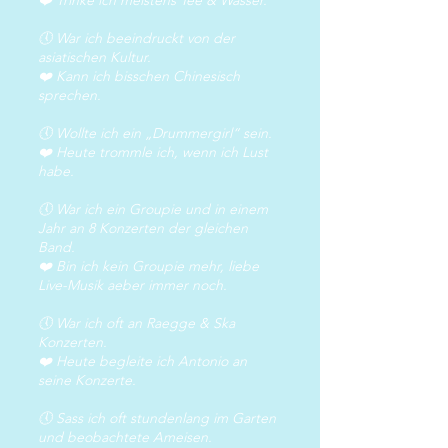
❤️ Trinke ich meistens Tee & Wasser.
🕔 War ich beeindruckt von der
asiatischen Kultur.
❤️ Kann ich bisschen Chinesisch
sprechen.
🕔 Wollte ich ein „Drummergirl“ sein.
❤️ Heute trommle ich, wenn ich Lust
habe.
🕔 War ich ein Groupie und in einem
Jahr an 8 Konzerten der gleichen
Band.
❤️ Bin ich kein Groupie mehr, liebe
Live-Musik aeber immer noch.
🕔 War ich oft an Raegge & Ska
Konzerten.
❤️ Heute begleite ich Antonio an
seine Konzerte.
🕔 Sass ich oft stundenlang im Garten
und beobachtete Ameisen.