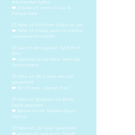
Arbeitszeiten halten.
❤️ Arbeite ich, wann ich Lust &
Energie habe.
🕔 Hatte ich 5 Wochen Urlaub im Jahr
❤️ Habe ich Urlaub, wann ich möchte
und wieviel ich möchte
🕔 Sass ich denn ganzen Tag 8.5h im
Büro.
❤️ Geniesse ich die Natur, wenn die
Sonne scheint.
🕔 Habe ich alle 3 Jahre den Job
gewechselt.
❤️ Bin ich mein „eigener Boss“.
🕔 Habe ich Spaghetti mit Barilla-
Sauce gegessen.
❤️ Bereite ich die Tomaten-Sauce
frisch zu.
🕔 Habe ich „für Geld“ gearbeitet.
❤️ Arbeite ich, weil es mir Freude