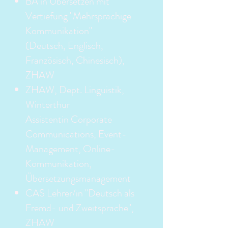
BA in Übersetzen mit
Vertiefung "Mehrsprachige
Kommunikation"
(Deutsch, Englisch,
Französisch, Chinesisch),
ZHAW
ZHAW, Dept. Linguistik,
Winterthur
Assistentin Corporate
Communications, Event-
Management,
Online-
Kommunikation,
Übersetzungsmanagement
CAS Lehrer/in "Deutsch als
Fremd- und Zweitsprache",
ZHAW