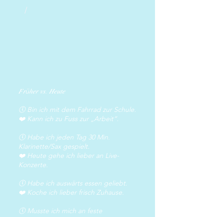
/
𝐹𝑟üℎ𝑒𝑟 𝑣𝑠. 𝐻𝑒𝑢𝑡𝑒
🕔 Bin ich mit dem Fahrrad zur Schule.
❤️ Kann ich zu Fuss zur „Arbeit“.
🕔 Habe ich jeden Tag 30 Min.
Klarinette/Sax gespielt.
❤️ Heute gehe ich lieber an Live-
Konzerte.
🕔 Habe ich auswärts essen geliebt.
❤️ Koche ich lieber frisch Zuhause.
🕔 Musste ich mich an feste