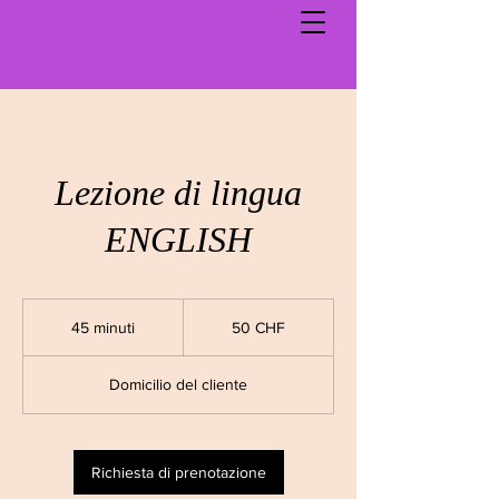
Lezione di lingua
ENGLISH
50
franchi
45 minuti
4
50 CHF
svizzeri
5
m
Domicilio del cliente
i
n
u
t
Richiesta di prenotazione
i