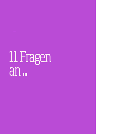
...
11 Fragen
an ...